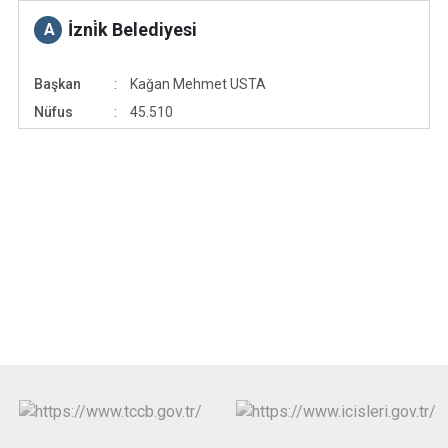
İzni̇k Belediyesi
A
Başkan
Kağan Mehmet USTA
Nüfus
45.510