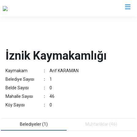
Bursa
Büyükorhan
Mustafakemalpaşa
İznik Kaymakamlığı
Gemlik
Mudanya
Gürsu
Nilüfer
Kaymakam
:
Arif KARAMAN
Harmancık
Orhaneli
Belediye Sayısı
:
1
İnegöl
Orhangazi
Belde Sayısı
:
0
İznik
Osmangazi
Mahalle Sayısı
:
46
Karacabey
Yenişehir
Köy Sayısı
:
0
Keles
Yıldırım
Kestel
Belediyeler (1)
Muhtarliklar (46)