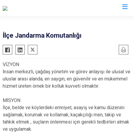
Bursa
İlçe Jandarma Komutanlığı
Büyükorhan
Mustafakemalpaşa
Gemlik
Mudanya
VİZYON
Gürsu
Nilüfer
İnsan merkezli, çağdaş yönetim ve görev anlayışı ile ulusal ve
Harmancık
Orhaneli
uluslar arası alanda; en saygın, en güvenilir ve en mükemmel
İnegöl
Orhangazi
hizmet üreten örnek bir kolluk kuvveti olmaktır.
İznik
Osmangazi
MİSYON
Karacabey
Yenişehir
İlçe, belde ve köylerdeki emniyet, asayiş ve kamu düzenini
Keles
Yıldırım
sağlamak, korumak ve kollamak, kaçakçılığı men, takip ve
Kestel
tahkik etmek , suçların önlenmesi için gerekli tedbirleri almak
ve uygulamak.