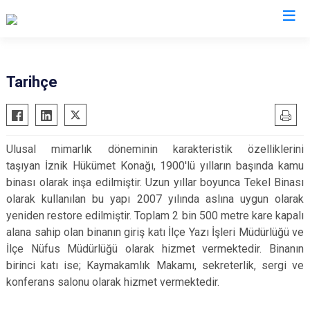
Bursa
Tarihçe
Büyükorhan
Mustafakemalpaşa
Gemlik
Mudanya
Ulusal mimarlık döneminin karakteristik özelliklerini
Gürsu
Nilüfer
taşıyan İznik Hükümet Konağı, 1900'lü yılların başında kamu
Harmancık
Orhaneli
binası olarak inşa edilmiştir. Uzun yıllar boyunca Tekel Binası
İnegöl
Orhangazi
olarak kullanılan bu yapı 2007 yılında aslına uygun olarak
yeniden restore edilmiştir. Toplam 2 bin 500 metre kare kapalı
İznik
Osmangazi
alana sahip olan binanın giriş katı İlçe Yazı İşleri Müdürlüğü ve
Karacabey
Yenişehir
İlçe Nüfus Müdürlüğü olarak hizmet vermektedir. Binanın
Keles
Yıldırım
birinci katı ise; Kaymakamlık Makamı, sekreterlik, sergi ve
Kestel
konferans salonu olarak hizmet vermektedir.