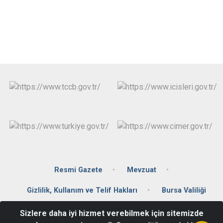
Resmi Gazete
Mevzuat
Gizlilik, Kullanım ve Telif Hakları
Bursa Valiliği
Sizlere daha iyi hizmet verebilmek için sitemizde
Kılıçarslan Caddesi Eski Tekel Binası 16860 İznik / BURSA