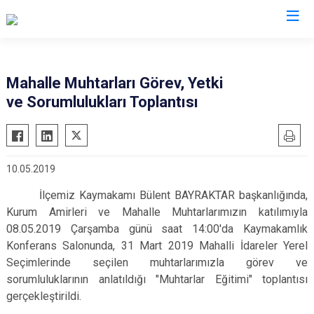
Bursa
Mahalle Muhtarları Görev, Yetki
ve Sorumlulukları Toplantısı
Büyükorhan
Mustafakemalpaşa
Gemlik
Mudanya
Gürsu
Nilüfer
10.05.2019
Harmancık
Orhaneli
İlçemiz Kaymakamı Bülent BAYRAKTAR başkanlığında,
İnegöl
Orhangazi
Kurum Amirleri ve Mahalle Muhtarlarımızın katılımıyla
İznik
Osmangazi
08.05.2019 Çarşamba günü saat 14:00'da Kaymakamlık
Karacabey
Yenişehir
Konferans Salonunda, 31 Mart 2019 Mahalli İdareler Yerel
Keles
Seçimlerinde seçilen muhtarlarımızla görev ve
Yıldırım
sorumluluklarının anlatıldığı "Muhtarlar Eğitimi" toplantısı
Kestel
gerçekleştirildi.