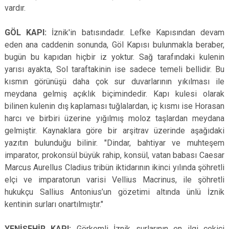
vardır.
GÖL KAPI:
İznik'in batısındadır. Lefke Kapısından devam
eden ana caddenin sonunda, Göl Kapısı bulunmakla beraber,
bugün bu kapıdan hiçbir iz yoktur. Sağ tarafındaki kulenin
yarısı ayakta, Sol taraftakinin ise sadece temeli bellidir. Bu
kısmın görünüşü daha çok sur duvarlarının yıkılması ile
meydana gelmiş açıklık biçimindedir. Kapı kulesi olarak
bilinen kulenin dış kaplaması tuğlalardan, iç kısmı ise Horasan
harcı ve birbiri üzerine yığılmış moloz taşlardan meydana
gelmiştir. Kaynaklara göre bir arşitrav üzerinde aşağıdaki
yazıtın bulunduğu bilinir. "Dindar, bahtiyar ve muhteşem
imparator, prokonsül büyük rahip, konsül, vatan babası Caesar
Marcus Aurellus Cladius tribün iktidarının ikinci yılında şöhretli
elçi ve imparatorun varisi Vellius Macrinus, ile şöhretli
hukukçu Sallius Antonius’un gözetimi altında ünlü İznik
kentinin surları onartılmıştır."
YENİŞEHİR KAPI:
Görkemli İznik surlarının en ilgi çekici