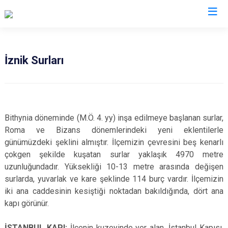
Bursa
İznik Surları
Büyükorhan
Mustafakemalpaşa
Gemlik
Mudanya
Gürsu
Nilüfer
Bithynia döneminde (M.Ö. 4. yy) inşa edilmeye başlanan surlar,
Harmancık
Orhaneli
Roma ve Bizans dönemlerindeki yeni eklentilerle
günümüzdeki şeklini almıştır. İlçemizin çevresini beş kenarlı
İnegöl
Orhangazi
çokgen şekilde kuşatan surlar yaklaşık 4970 metre
İznik
Osmangazi
uzunluğundadır. Yüksekliği 10-13 metre arasında değişen
Karacabey
Yenişehir
surlarda, yuvarlak ve kare şeklinde 114 burç vardır. İlçemizin
Keles
Yıldırım
iki ana caddesinin kesiştiği noktadan bakıldığında, dört ana
kapı görünür.
Kestel
İSTANBUL KAPI:
İlçenin kuzeyinde yer alan, İstanbul Kapısı,