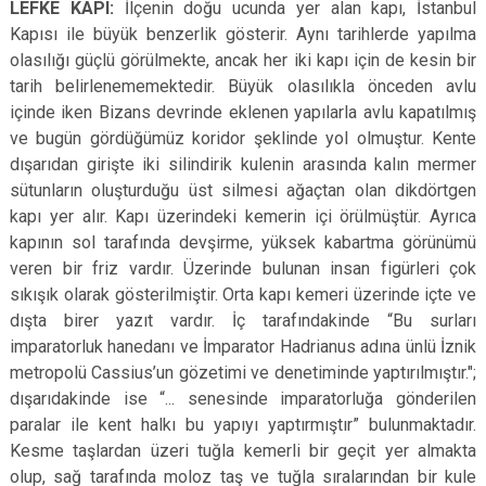
LEFKE KAPI:
İlçenin doğu ucunda yer alan kapı, İstanbul
Kapısı ile büyük benzerlik gösterir. Aynı tarihlerde yapılma
olasılığı güçlü görülmekte, ancak her iki kapı için de kesin bir
tarih belirlenememektedir. Büyük olasılıkla önceden avlu
içinde iken Bizans devrinde eklenen yapılarla avlu kapatılmış
ve bugün gördüğümüz koridor şeklinde yol olmuştur. Kente
dışarıdan girişte iki silindirik kulenin arasında kalın mermer
sütunların oluşturduğu üst silmesi ağaçtan olan dikdörtgen
kapı yer alır. Kapı üzerindeki kemerin içi örülmüştür. Ayrıca
kapının sol tarafında devşirme, yüksek kabartma görünümü
veren bir friz vardır. Üzerinde bulunan insan figürleri çok
sıkışık olarak gösterilmiştir. Orta kapı kemeri üzerinde içte ve
dışta birer yazıt vardır. İç tarafındakinde “Bu surları
imparatorluk hanedanı ve İmparator Hadrianus adına ünlü İznik
metropolü Cassius’un gözetimi ve denetiminde yaptırılmıştır.";
dışarıdakinde ise “... senesinde imparatorluğa gönderilen
paralar ile kent halkı bu yapıyı yaptırmıştır” bulunmaktadır.
Kesme taşlardan üzeri tuğla kemerli bir geçit yer almakta
olup, sağ tarafında moloz taş ve tuğla sıralarından bir kule